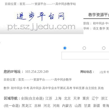
目前位置：
首页
——>>
资源平台
——>>高中同步数学站
教学资源平
阶段：
初中同步
中
学科：
语文
数学
资料上传
我要提问
我要解答
资讯发
资源
问答
资
精确搜索：
搜索资源类
搜索问答类
您的IP地址：
103.254.220.249
进步教育网广告位常年
网站动态：
目前位置：
首页
——>>
资源平台
——>>
高中同步数学
数学:
初中同步
中考
高中同步
高中学业水平测试
高考
学科竞赛
自主招生
其他
区域导航：
全国(自主命题)
江苏
上海
北京
天津
重庆
辽宁
浙江
(统一命题)
黑龙江
吉林
河北
河南
内蒙古
山西
甘肃
新疆
青