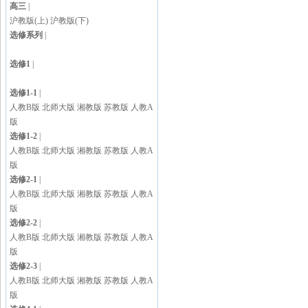
高三
|
沪教版(上)
沪教版(下)
选修系列
|
选修1
|
选修1-1
|
人教B版
北师大版
湘教版
苏教版
人教A
版
选修1-2
|
人教B版
北师大版
湘教版
苏教版
人教A
版
选修2-1
|
人教B版
北师大版
湘教版
苏教版
人教A
版
选修2-2
|
人教B版
北师大版
湘教版
苏教版
人教A
版
选修2-3
|
人教B版
北师大版
湘教版
苏教版
人教A
版