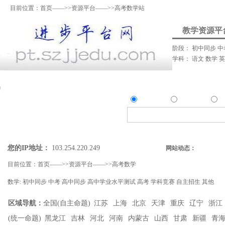
目前位置：
首页
——>>
资源平台
——>>高考数学站
教学资源平
阶段：
初中同步
中
学科：
语文
数学
资料上传
我要提问
我要解答
资讯发
资源
问答
资
精确搜索：
搜索资源类
搜索问答类
您的IP地址：
103.254.220.249
网站动态：
目前位置：
首页
——>>
资源平台
——>>
高考数学
数学:
初中同步
中考
高中同步
高中学业水平测试
高考
学科竞赛
自主招生
其他
区域导航：
全国(自主命题)
江苏
上海
北京
天津
重庆
辽宁
浙江
(统一命题)
黑龙江
吉林
河北
河南
内蒙古
山西
甘肃
新疆
青