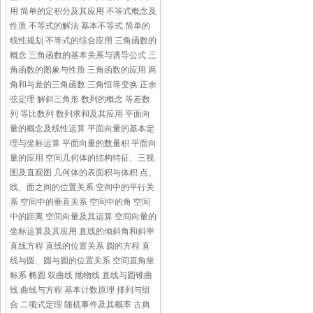
用
简单的定积分及其应用
不等式概念及
性质
不等式的解法
基本不等式
简单的
线性规划
不等式的综合应用
三角函数的
概念
三角函数的基本关系与诱导公式
三
角函数的图象与性质
三角函数的应用
两
角和与差的三角函数
三角恒等变换
正余
弦定理
解斜三角形
数列的概念
等差数
列
等比数列
数列求和及其应用
平面向
量的概念及线性运算
平面向量的基本定
理与坐标运算
平面向量的数量积
平面向
量的应用
空间几何体的结构特征、三视
图及直观图
几何体的表面积与体积
点、
线、面之间的位置关系
空间中的平行关
系
空间中的垂直关系
空间中的角
空间
中的距离
空间向量及其运算
空间向量的
坐标运算及其应用
直线的倾斜角和斜率
直线方程
直线的位置关系
圆的方程
直
线与圆、圆与圆的位置关系
空间直角坐
标系
椭圆
双曲线
抛物线
直线与圆锥曲
线
曲线与方程
基本计数原理
排列与组
合
二项式定理
随机事件及其概率
古典