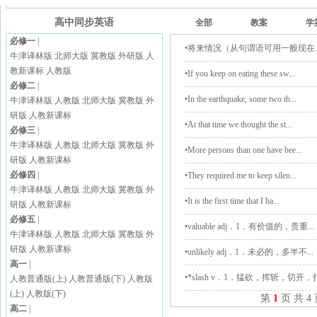
高中同步英语
全部
教案
学
必修一
|
•将来情况（从句谓语可用一般现在..
牛津译林版
北师大版
冀教版
外研版
人
教新课标
人教版
•If you keep on eating these sw...
必修二
|
•In the earthquake, some two th...
牛津译林版
人教版
北师大版
冀教版
外
研版
人教新课标
•At that time we thought the st...
必修三
|
牛津译林版
人教版
北师大版
冀教版
外
•More persons than one have bee...
研版
人教新课标
必修四
|
•They required me to keep silen...
牛津译林版
人教版
北师大版
冀教版
外
•It is the first time that I ha...
研版
人教新课标
必修五
|
•valuable adj．1．有价值的，贵重...
牛津译林版
人教版
北师大版
冀教版
外
研版
人教新课标
•unlikely adj．1．未必的，多半不...
高一
|
•*slash v．1．猛砍，挥斩，切开，打.
人教普通版(上)
人教普通版(下)
人教版
(上)
人教版(下)
第
1
页 共 4 
高二
|