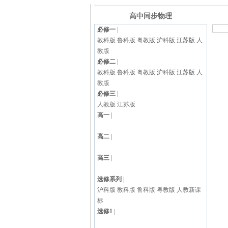
高中同步物理
必修一
|
教科版
鲁科版
粤教版
沪科版
江苏版
人
教版
必修二
|
教科版
鲁科版
粤教版
沪科版
江苏版
人
教版
必修三
|
人教版
江苏版
高一
|
高二
|
高三
|
选修系列
|
沪科版
教科版
鲁科版
粤教版
人教新课
标
选修1
|