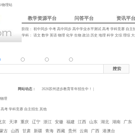
步物理站
教学资源平台
问答平台
资讯平
阶段：
初中同步
中考
高中同步
高中学业水平测试
高考
学科竞赛
自主
学科：
语文
数学
英语
物理
化学
生物
政治
历史
地理
科学
文综
理综
大
我要解答
资讯发布
我要请家教
资源
问答
资讯
家教
热
确搜索：
搜索资源类
搜索问答类
搜索资讯类
搜索家教类
育网广告位常年招租中！
网站动态：
|
2026苏州进步教育常年招生中！
|
物理
高考
学科竞赛
自主招生
其他
北京
天津
重庆
辽宁
浙江
安徽
福建
江西
山东
湖北
湖南
广东
蒙古
山西
甘肃
新疆
青海
西藏
贵州
云南
广西
港澳台