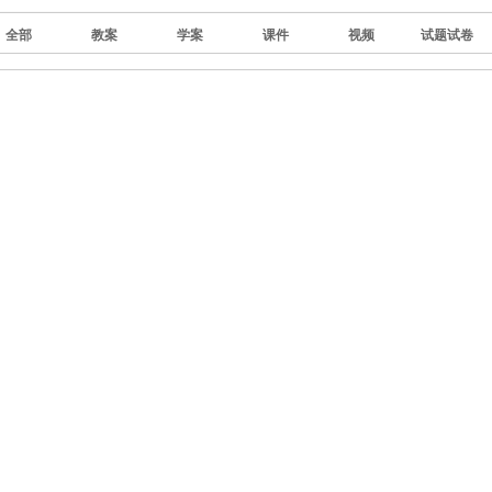
全部
教案
学案
课件
视频
试题试卷