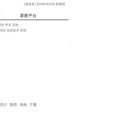
[请登录]
2026年08月06 星期四
台
家教平台
招生
作文
其他
综合
信息技术
其他
我要做家教/招生
门关键字：
教案
课件
视频
素材
试题
试卷
在
线
客
服
四川
陕西
海南
宁夏