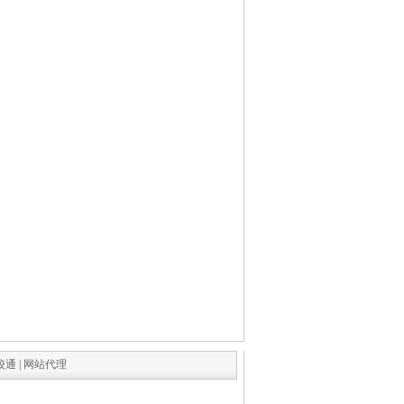
校通
|
网站代理