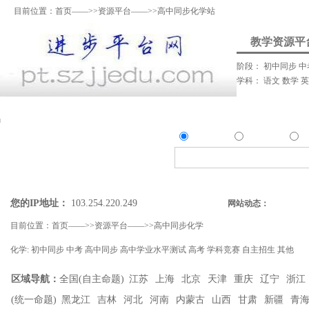
目前位置：
首页
——>>
资源平台
——>>高中同步化学站
教学资源平
阶段：
初中同步
中
学科：
语文
数学
资料上传
我要提问
我要解答
资讯发
资源
问答
资
精确搜索：
搜索资源类
搜索问答类
您的IP地址：
103.254.220.249
网站动态：
目前位置：
首页
——>>
资源平台
——>>
高中同步化学
化学:
初中同步
中考
高中同步
高中学业水平测试
高考
学科竞赛
自主招生
其他
区域导航：
全国(自主命题)
江苏
上海
北京
天津
重庆
辽宁
浙江
(统一命题)
黑龙江
吉林
河北
河南
内蒙古
山西
甘肃
新疆
青