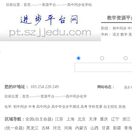
目前位置：
首页
——>>
资源平台
——>>高中同步化学站
教学资源平
阶段：
初中同步
中
学科：
语文
数学
资料上传
我要提问
我要解答
资讯发
资源
问答
资
精确搜索：
搜索资源类
搜索问答类
您的IP地址：
103.254.220.249
网站动态：
进步教
目前位置：
首页
——>>
资源平台
——>>
高中同步化学
化学:
初中同步
中考
高中同步
高中学业水平测试
高考
学科竞赛
自主招生
其他
区域导航：
全国(自主命题)
江苏
上海
北京
天津
重庆
辽宁
浙江
(统一命题)
黑龙江
吉林
河北
河南
内蒙古
山西
甘肃
新疆
青