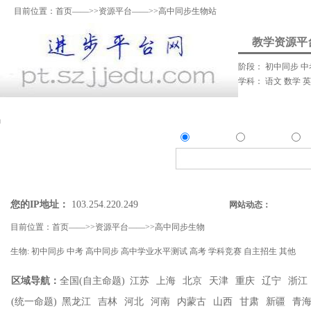
目前位置：
首页
——>>
资源平台
——>>高中同步生物站
教学资源平
阶段：
初中同步
中
学科：
语文
数学
资料上传
我要提问
我要解答
资讯发
资源
问答
资
精确搜索：
搜索资源类
搜索问答类
您的IP地址：
103.254.220.249
网站动态：
目前位置：
首页
——>>
资源平台
——>>
高中同步生物
生物:
初中同步
中考
高中同步
高中学业水平测试
高考
学科竞赛
自主招生
其他
区域导航：
全国(自主命题)
江苏
上海
北京
天津
重庆
辽宁
浙江
(统一命题)
黑龙江
吉林
河北
河南
内蒙古
山西
甘肃
新疆
青