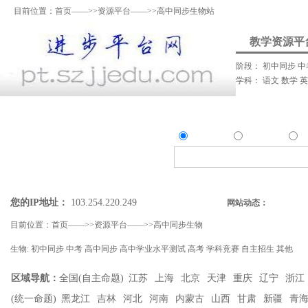
目前位置：
首页
——>>
资源平台
——>>高中同步生物站
教学资源平
阶段：
初中同步
中
学科：
语文
数学
资料上传
我要提问
我要解答
资讯发
资源
问答
资
精确搜索：
搜索资源类
搜索问答类
您的IP地址：
103.254.220.249
网站动态：
目前位置：
首页
——>>
资源平台
——>>
高中同步生物
生物:
初中同步
中考
高中同步
高中学业水平测试
高考
学科竞赛
自主招生
其他
区域导航：
全国(自主命题)
江苏
上海
北京
天津
重庆
辽宁
浙江
(统一命题)
黑龙江
吉林
河北
河南
内蒙古
山西
甘肃
新疆
青