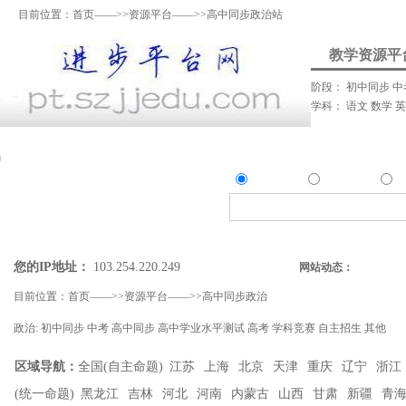
目前位置：
首页
——>>
资源平台
——>>高中同步政治站
教学资源平
阶段：
初中同步
中
学科：
语文
数学
资料上传
我要提问
我要解答
资讯发
资源
问答
资
精确搜索：
搜索资源类
搜索问答类
您的IP地址：
103.254.220.249
网站动态：
目前位置：
首页
——>>
资源平台
——>>
高中同步政治
政治:
初中同步
中考
高中同步
高中学业水平测试
高考
学科竞赛
自主招生
其他
区域导航：
全国(自主命题)
江苏
上海
北京
天津
重庆
辽宁
浙江
(统一命题)
黑龙江
吉林
河北
河南
内蒙古
山西
甘肃
新疆
青