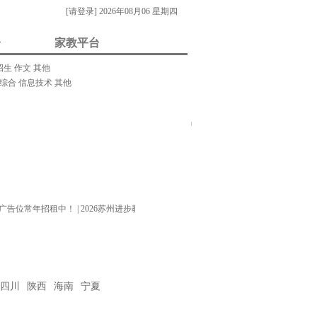
[请登录]
2026年08月06 星期四
台
家教平台
招生
作文
其他
综合
信息技术
其他
我要做家教/招生
门关键字：
教案
课件
视频
素材
试题
试卷
在
线
客
服
广告位常年招租中！
|
2026苏州进步教育常年招生中！
|
四川
陕西
海南
宁夏