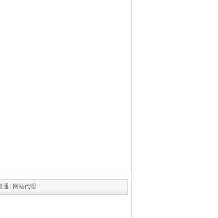
校通
|
网站代理