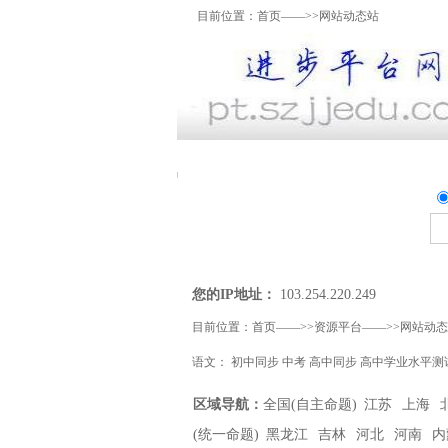
目前位置：
首页
——>>网站动态站
资料上传
我要提问
精
您的IP地址：
103.254.220.249
目前位置：
首页
——>>
资源平台
——>>网站动态
语文
：
初中同步
中考
高中同步
高中学业水平测
区域导航：
全国(自主命题)
江苏
上海
(统一命题)
黑龙江
吉林
河北
河南
内