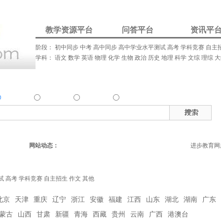
教学资源平台
问答平台
资讯平
阶段：
初中同步
中考
高中同步
高中学业水平测试
高考
学科竞赛
自主
学科：
语文
数学
英语
物理
化学
生物
政治
历史
地理
科学
文综
理综
大
我要解答
资讯发布
我要请家教
资源
问答
资讯
家教
热
确搜索：
搜索资源类
搜索问答类
搜索资讯类
搜索家教类
网站动态：
进步教育网
试
高考
学科竞赛
自主招生
作文
其他
北京
天津
重庆
辽宁
浙江
安徽
福建
江西
山东
湖北
湖南
广东
蒙古
山西
甘肃
新疆
青海
西藏
贵州
云南
广西
港澳台